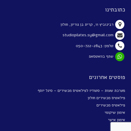
כתובתינו
רבינוביץ 11, קרית בן גוריון, חולון
studiopilates.sy@gmail.com
טלפון: 050-722-2843
שתף בוואטסאפ
פוסטים אחרונים
מערכת שעות – סטודיו לפילאטיס מכשירים – סיגל יוסף
פילאטיס מכשירים חולון
פילאטיס מכשירים
אימון שיקומי
אימון אישי