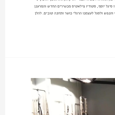
 סיגל יוסף, סטודיו פילאטיס מכשירים החדש והמרענן
והנפש ולסגל לעצמנו הרגלי כושר ותזונה טובים. להלן