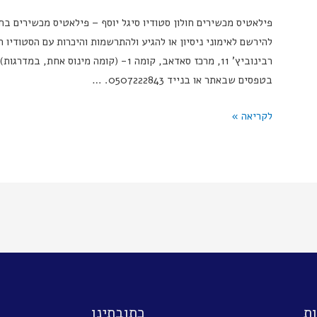
י
פילאטיס מכשירים חולון סטודיו סיגל יוסף – פילאטיס מכשירים בחו
ם
להירשם לאימוני ניסיון או להגיע ולהתרשמות והיכרות עם הסטודיו ה
–
רבינוביץ' 11, מרכז סאדאב, קומה 1- (קומה 
ס
בטפסים שבאתר או בנייד 0507222843. …
י
ג
פ
לקריאה »
ל
י
י
ל
ו
א
ס
ט
ף
י
ס
מ
כ
ש
י
ת
כתובתינו