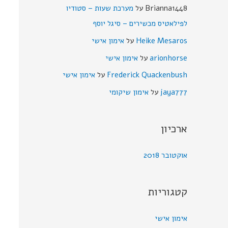
Brianna1448
על
מערכת שעות – סטודיו
לפילאטיס מכשירים – סיגל יוסף
Heike Mesaros
על
אימון אישי
arionhorse
על
אימון אישי
Frederick Quackenbush
על
אימון אישי
jaya777
על
אימון שיקומי
ארכיון
אוקטובר 2018
קטגוריות
אימון אישי