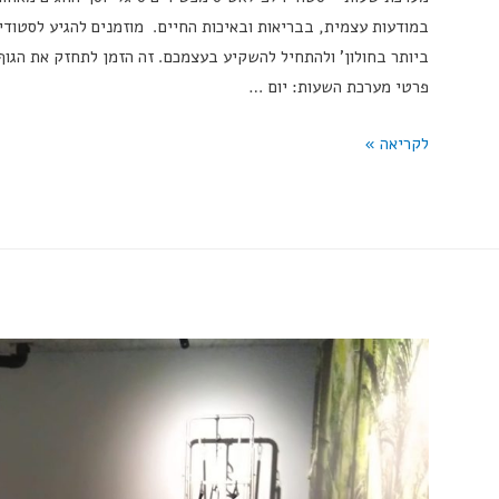
במודעות עצמית, בבריאות ובאיכות החיים. מוזמנים להגיע לסטודיו
ביותר בחולון' ולהתחיל להשקיע בעצמכם. זה הזמן לתחזק את הגוף 
פרטי מערכת השעות: יום …
מ
לקריאה »
ע
ר
כ
ת
ש
ע
ו
ת
–
ס
ט