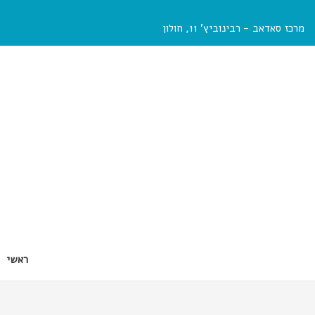
מרכז סאדאב - רבינוביץ’ 11, חולון
ראשי