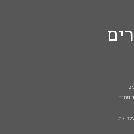
ים
ים.
 מתוך
עלה את