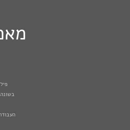
מאמ
פילא
בשונה 
העבודה 