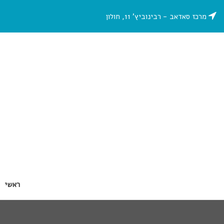
מרכז סאדאב - רבינוביץ’ 11, חולון
ראשי